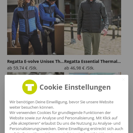
Regatta E-volve Unisex Thermal Hybrid Bodywarmer
Regatta Essential Thermal Bodywarmer
ab
59,74
€
/Stk.
ab
46,98
€
/Stk.
Cookie Einstellungen
Wir benötigen Deine Einwilligung, bevor Sie unsere Website
weiter besuchen können.
Wir verwenden Cookies für grundlegende Funktionen der
Website sowie zur Analyse und Personalisierung. Mit Klick auf
„Alle akzeptieren“ erlaubst Du uns die Nutzung zu Analyse- und
Personalisierungszwecken. Deine Einwilligung erstreckt sich auch