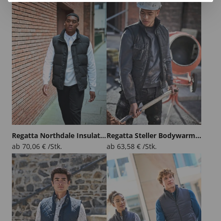
Regatta Northdale Insulated Bodywarmer
Regatta Steller Bodywarmer
ab
70,06
€
/Stk.
ab
63,58
€
/Stk.