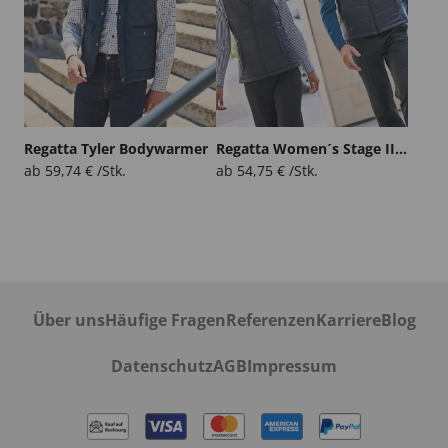
Regatta Tyler Bodywarmer
Regatta Women´s Stage II Insulated Bodywarmer
ab
59,74
€
/Stk.
ab
54,75
€
/Stk.
Über uns
Häufige Fragen
Referenzen
Karriere
Blog
Datenschutz
AGB
Impressum