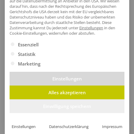
auf die Datenübermittlung an Anbieter in den USA. Wir weisen
darauf hin, dass nach der Rechtsprechung des Europäischen
Gerichtshofs die USA derzeit kein mit der EU vergleichbares
Datenschutzniveau haben und das Risiko der unbemerkten
Datenverarbeitung durch staatliche Stellen besteht.
Diese
Regatta Honestly Made Recycled Thermal Bodywarmer
Regatta Men´s Stage II Insulated Bodywarmer
Zustimmung kannst Du jederzeit unter
Einstellungen
in den
ab
68,73
€
/Stk.
ab
54,75
€
/Stk.
Cookie-Einstellungen, widerrufen oder abstufen.
Es folgt eine Liste der Service-Gruppen, für die eine Ei
Essenziell
Statistik
Marketing
Einstellungen
Alles akzeptieren
Einwilligung speichern
Regatta Navigate Hybrid Bodywarmer
Regatta Navigate Thermal Bodywarmer
ab
58,47
€
/Stk.
ab
63,58
€
/Stk.
Einstellungen
Datenschutzerklärung
Impressum