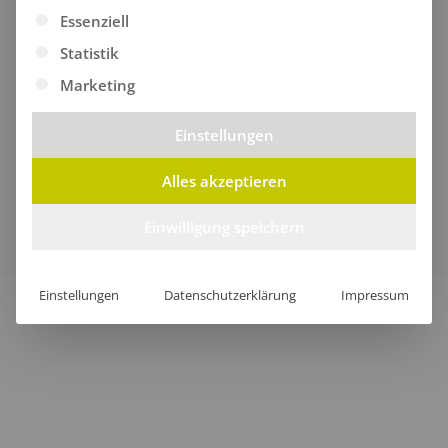
Es folgt eine Liste der Service-Gruppen, für die eine Ei
Essenziell
Statistik
Marketing
Einstellungen
Alles akzeptieren
Verkauf nur an Unternehmer, Gewerbetreibende,
Freiberufler und öffentliche Institutionen, nicht jedoch an
Einwilligung speichern
Verbraucher im Sinne des § 13 BGB.
Einstellungen
Datenschutzerklärung
Impressum