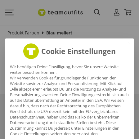
Produkt Farben
Blau meliert
Blau meliert
Cookie Einstellungen
Wir benötigen Deine Einwilligung, bevor Sie unsere Website
weiter besuchen können.
Wir verwenden Cookies für grundlegende Funktionen der
Website sowie zur Analyse und Personalisierung. Mit Klick auf
„Alle akzeptieren“ erlaubst Du uns die Nutzung zu Analyse- und
Personalisierungszwecken. Deine Einwilligung erstreckt sich auch
auf die Datenübermittlung an Anbieter in den USA. Wir weisen
Über uns
Häufige Fragen
Referenzen
Karriere
Blog
darauf hin, dass nach der Rechtsprechung des Europäischen
Gerichtshofs die USA derzeit kein mit der EU vergleichbares
Datenschutzniveau haben und das Risiko der unbemerkten
Datenschutz
AGB
Impressum
Datenverarbeitung durch staatliche Stellen besteht.
Diese
Zustimmung kannst Du jederzeit unter
Einstellungen
in den
Cookie-Einstellungen, widerrufen oder abstufen.