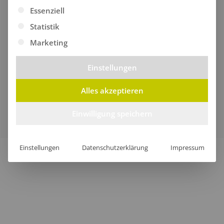
Es folgt eine Liste der Service-Gruppen, für die eine Ei
Essenziell
Statistik
Marketing
Einstellungen
Alles akzeptieren
Verkauf nur an Unternehmer, Gewerbetreibende,
Freiberufler und öffentliche Institutionen, nicht jedoch an
Einwilligung speichern
Verbraucher im Sinne des § 13 BGB.
Einstellungen
Datenschutzerklärung
Impressum