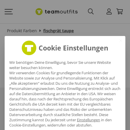
Produkt Farben
fischgrät taupe
fischgrät taupe
Cookie Einstellungen
Wir benötigen Deine Einwilligung, bevor Sie unsere Website
weiter besuchen können.
Wir verwenden Cookies für grundlegende Funktionen der
Website sowie zur Analyse und Personalisierung. Mit Klick auf
„Alle akzeptieren“ erlaubst Du uns die Nutzung zu Analyse- und
Personalisierungszwecken. Deine Einwilligung erstreckt sich auch
auf die Datenübermittlung an Anbieter in den USA. Wir weisen
Über uns
Häufige Fragen
Referenzen
Karriere
Blog
darauf hin, dass nach der Rechtsprechung des Europäischen
Gerichtshofs die USA derzeit kein mit der EU vergleichbares
Datenschutzniveau haben und das Risiko der unbemerkten
Datenschutz
AGB
Impressum
Datenverarbeitung durch staatliche Stellen besteht.
Diese
Zustimmung kannst Du jederzeit unter
Einstellungen
in den
Cookie-Einstellungen, widerrufen oder abstufen.