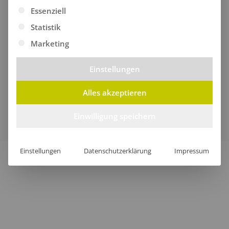
Es folgt eine Liste der Service-Gruppen, für die eine Ei
Essenziell
Statistik
Marketing
Einstellungen
Alles akzeptieren
Verkauf nur an Unternehmer, Gewerbetreibende,
Freiberufler und öffentliche Institutionen, nicht jedoch an
Einwilligung speichern
Verbraucher im Sinne des § 13 BGB.
Einstellungen
Datenschutzerklärung
Impressum