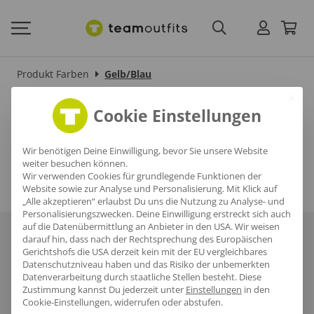
Produkt Farben
Gelb/Blau
Gelb/Blau
Cookie Einstellungen
Wir benötigen Deine Einwilligung, bevor Sie unsere Website
weiter besuchen können.
Wir verwenden Cookies für grundlegende Funktionen der
Website sowie zur Analyse und Personalisierung. Mit Klick auf
„Alle akzeptieren“ erlaubst Du uns die Nutzung zu Analyse- und
Personalisierungszwecken. Deine Einwilligung erstreckt sich auch
auf die Datenübermittlung an Anbieter in den USA. Wir weisen
Über uns
Häufige Fragen
Referenzen
Karriere
Blog
darauf hin, dass nach der Rechtsprechung des Europäischen
Gerichtshofs die USA derzeit kein mit der EU vergleichbares
Datenschutzniveau haben und das Risiko der unbemerkten
Datenschutz
AGB
Impressum
Datenverarbeitung durch staatliche Stellen besteht.
Diese
Zustimmung kannst Du jederzeit unter
Einstellungen
in den
Cookie-Einstellungen, widerrufen oder abstufen.