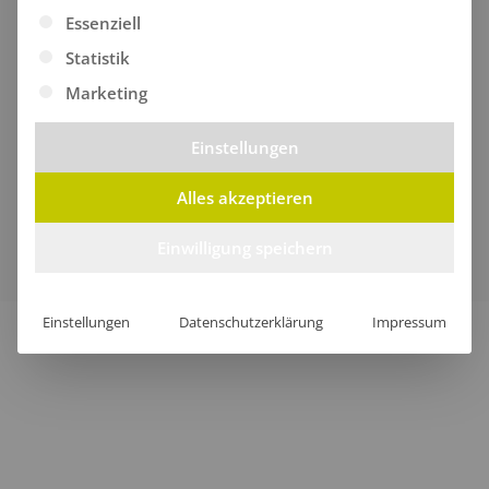
Es folgt eine Liste der Service-Gruppen, für die eine Ei
Essenziell
Statistik
Marketing
Einstellungen
Alles akzeptieren
Verkauf nur an Unternehmer, Gewerbetreibende,
Freiberufler und öffentliche Institutionen, nicht jedoch an
Einwilligung speichern
Verbraucher im Sinne des § 13 BGB.
Einstellungen
Datenschutzerklärung
Impressum