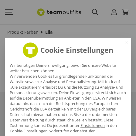
Produkt Farben
Lila
Lila
Cookie Einstellungen
Wir benötigen Deine Einwilligung, bevor Sie unsere Website
weiter besuchen können.
Wir verwenden Cookies für grundlegende Funktionen der
Website sowie zur Analyse und Personalisierung. Mit Klick auf
„Alle akzeptieren“ erlaubst Du uns die Nutzung zu Analyse- und
Personalisierungszwecken. Deine Einwilligung erstreckt sich auch
auf die Datenübermittlung an Anbieter in den USA. Wir weisen
Über uns
Häufige Fragen
Referenzen
Karriere
Blog
darauf hin, dass nach der Rechtsprechung des Europäischen
Gerichtshofs die USA derzeit kein mit der EU vergleichbares
Datenschutzniveau haben und das Risiko der unbemerkten
Datenschutz
AGB
Impressum
Datenverarbeitung durch staatliche Stellen besteht.
Diese
Zustimmung kannst Du jederzeit unter
Einstellungen
in den
Cookie-Einstellungen, widerrufen oder abstufen.