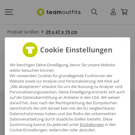
Produkt Größen
29 x 47 x 19 cm
29 x 47 x 19 cm
Cookie Einstellungen
Wir benötigen Deine Einwilligung, bevor Sie unsere Website
weiter besuchen können.
Wir verwenden Cookies für grundlegende Funktionen der
Website sowie zur Analyse und Personalisierung. Mit Klick auf
„Alle akzeptieren“ erlaubst Du uns die Nutzung zu Analyse- und
Personalisierungszwecken. Deine Einwilligung erstreckt sich auch
auf die Datenübermittlung an Anbieter in den USA. Wir weisen
Über uns
Häufige Fragen
Referenzen
Karriere
Blog
darauf hin, dass nach der Rechtsprechung des Europäischen
Gerichtshofs die USA derzeit kein mit der EU vergleichbares
Datenschutzniveau haben und das Risiko der unbemerkten
Datenschutz
AGB
Impressum
Datenverarbeitung durch staatliche Stellen besteht.
Diese
Zustimmung kannst Du jederzeit unter
Einstellungen
in den
Cookie-Einstellungen, widerrufen oder abstufen.