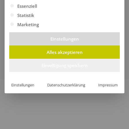
Es folgt eine Liste der Service-Gruppen, für die eine Ei
Essenziell
Statistik
Marketing
Einstellungen
Alles akzeptieren
Verkauf nur an Unternehmer, Gewerbetreibende,
Freiberufler und öffentliche Institutionen, nicht jedoch an
Einwilligung speichern
Verbraucher im Sinne des § 13 BGB.
Einstellungen
Datenschutzerklärung
Impressum