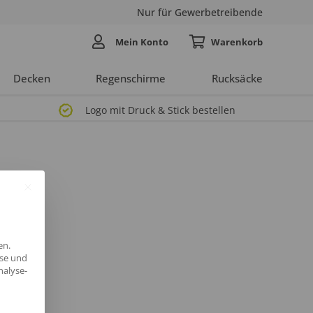
Nur für Gewerbetreibende
Mein Konto
Decken
Regenschirme
Rucksäcke
Logo mit Druck & Stick bestellen
en.
yse und
nalyse-