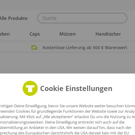
Products
Alle Produkte
search
acken
Caps
Mützen
Handtücher
Kostenlose Lieferung ab 500 € Warenwert
Cookie Einstellungen
nötigen Deine Einwilligung, bevor Sie unsere Website weiter besuchen könn
rwenden Cookies für grundlegende Funktionen der Website sowie zur Anal
alisierung. Mit Klick auf „Alle akzeptieren“ erlaubst Du uns die Nutzung zu A
rsonalisierungszwecken. Deine Einwilligung erstreckt sich auch auf die
bermittlung an Anbieter in den USA. Wir weisen darauf hin, dass nach der
prechung des Europäischen Gerichtshofs die USA derzeit kein mit der EU