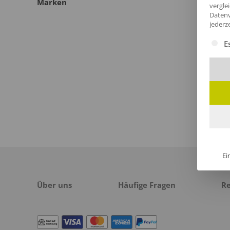
Marken
vergle
Datenv
jederz
Es fol
E
Ei
Über uns
Häufige Fragen
R