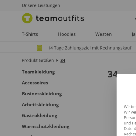
Unsere Leistungen
T-Shirts
Hoodies
Westen
J
14 Tage Zahlungsziel mit Rechnungskauf
Produkt Größen
34
34
Teamkleidung
Accessoires
Businesskleidung
Arbeitskleidung
Wir be
Wir ve
Gastrokleidung
Person
und Pe
Warnschutzkleidung
Datenü
Rechts