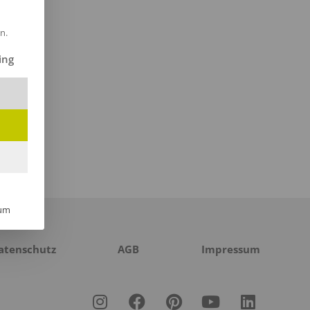
n.
ilt werden kann. Die erste Service-Gruppe ist essenziell und kann 
ing
um
atenschutz
AGB
Impressum