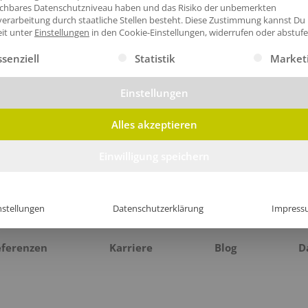
ichbares Datenschutzniveau haben und das Risiko der unbemerkten
erarbeitung durch staatliche Stellen besteht.
Diese Zustimmung kannst Du
eit unter
Einstellungen
in den Cookie-Einstellungen, widerrufen oder abstufe
gt eine Liste der Service-Gruppen, für die eine Einwilligung erte
ssenziell
Statistik
Market
Einstellungen
Alles akzeptieren
Einwilligung speichern
nstellungen
Datenschutzerklärung
Impress
eferenzen
Karriere
Blog
D