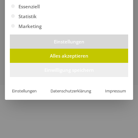
Es folgt eine Liste der Service-Gruppen, für die eine Ei
Essenziell
Statistik
Marketing
Einstellungen
Alles akzeptieren
Verkauf nur an Unternehmer, Gewerbetreibende,
Freiberufler und öffentliche Institutionen, nicht jedoch an
Einwilligung speichern
Verbraucher im Sinne des § 13 BGB.
Einstellungen
Datenschutzerklärung
Impressum