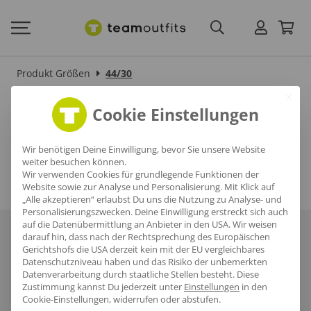
Produkt Größen
44/30
44/30
Cookie Einstellungen
Wir benötigen Deine Einwilligung, bevor Sie unsere Website
weiter besuchen können.
Wir verwenden Cookies für grundlegende Funktionen der
Website sowie zur Analyse und Personalisierung. Mit Klick auf
„Alle akzeptieren“ erlaubst Du uns die Nutzung zu Analyse- und
Personalisierungszwecken. Deine Einwilligung erstreckt sich auch
auf die Datenübermittlung an Anbieter in den USA. Wir weisen
Über uns
Häufige Fragen
Referenzen
Karriere
Blog
darauf hin, dass nach der Rechtsprechung des Europäischen
Gerichtshofs die USA derzeit kein mit der EU vergleichbares
Datenschutzniveau haben und das Risiko der unbemerkten
Datenschutz
AGB
Impressum
Datenverarbeitung durch staatliche Stellen besteht.
Diese
Zustimmung kannst Du jederzeit unter
Einstellungen
in den
Cookie-Einstellungen, widerrufen oder abstufen.