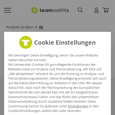
Produkt Größen
88
88
Cookie Einstellungen
Wir benötigen Deine Einwilligung, bevor Sie unsere Website
weiter besuchen können.
Wir verwenden Cookies für grundlegende Funktionen der
Website sowie zur Analyse und Personalisierung. Mit Klick auf
„Alle akzeptieren“ erlaubst Du uns die Nutzung zu Analyse- und
Personalisierungszwecken. Deine Einwilligung erstreckt sich auch
auf die Datenübermittlung an Anbieter in den USA. Wir weisen
Über uns
Häufige Fragen
Referenzen
Karriere
Blog
darauf hin, dass nach der Rechtsprechung des Europäischen
Gerichtshofs die USA derzeit kein mit der EU vergleichbares
Datenschutzniveau haben und das Risiko der unbemerkten
Datenschutz
AGB
Impressum
Datenverarbeitung durch staatliche Stellen besteht.
Diese
Zustimmung kannst Du jederzeit unter
Einstellungen
in den
Cookie-Einstellungen, widerrufen oder abstufen.