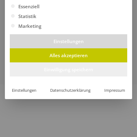
Es folgt eine Liste der Service-Gruppen, für die eine Ei
Essenziell
Statistik
Marketing
Einstellungen
Alles akzeptieren
Verkauf nur an Unternehmer, Gewerbetreibende,
Freiberufler und öffentliche Institutionen, nicht jedoch an
Einwilligung speichern
Verbraucher im Sinne des § 13 BGB.
Einstellungen
Datenschutzerklärung
Impressum