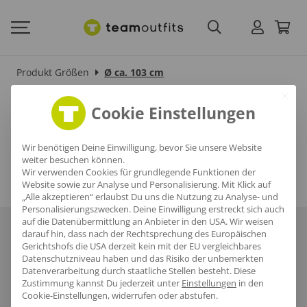
Produkt Größen
Ø ca. 103 cm
Ø ca. 103 cm
Cookie Einstellungen
Wir benötigen Deine Einwilligung, bevor Sie unsere Website
weiter besuchen können.
Wir verwenden Cookies für grundlegende Funktionen der
Website sowie zur Analyse und Personalisierung. Mit Klick auf
„Alle akzeptieren“ erlaubst Du uns die Nutzung zu Analyse- und
Personalisierungszwecken. Deine Einwilligung erstreckt sich auch
auf die Datenübermittlung an Anbieter in den USA. Wir weisen
Über uns
Häufige Fragen
Referenzen
Karriere
Blog
darauf hin, dass nach der Rechtsprechung des Europäischen
Gerichtshofs die USA derzeit kein mit der EU vergleichbares
Datenschutzniveau haben und das Risiko der unbemerkten
Datenschutz
AGB
Impressum
Datenverarbeitung durch staatliche Stellen besteht.
Diese
Zustimmung kannst Du jederzeit unter
Einstellungen
in den
Cookie-Einstellungen, widerrufen oder abstufen.