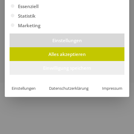
Es folgt eine Liste der Service-Gruppen, für die eine Ei
Essenziell
Statistik
Marketing
Einstellungen
Alles akzeptieren
Verkauf nur an Unternehmer, Gewerbetreibende,
Freiberufler und öffentliche Institutionen, nicht jedoch an
Einwilligung speichern
Verbraucher im Sinne des § 13 BGB.
Einstellungen
Datenschutzerklärung
Impressum