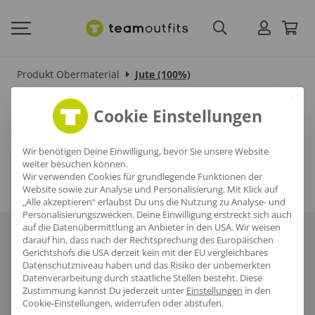
Produkt Obermaterial
Jute (100%)
Jute (100%)
Cookie Einstellungen
Wir benötigen Deine Einwilligung, bevor Sie unsere Website
weiter besuchen können.
Wir verwenden Cookies für grundlegende Funktionen der
Website sowie zur Analyse und Personalisierung. Mit Klick auf
„Alle akzeptieren“ erlaubst Du uns die Nutzung zu Analyse- und
Personalisierungszwecken. Deine Einwilligung erstreckt sich auch
auf die Datenübermittlung an Anbieter in den USA. Wir weisen
Über uns
Häufige Fragen
Referenzen
Karriere
Blog
darauf hin, dass nach der Rechtsprechung des Europäischen
Gerichtshofs die USA derzeit kein mit der EU vergleichbares
Datenschutzniveau haben und das Risiko der unbemerkten
Datenschutz
AGB
Impressum
Datenverarbeitung durch staatliche Stellen besteht.
Diese
Zustimmung kannst Du jederzeit unter
Einstellungen
in den
Cookie-Einstellungen, widerrufen oder abstufen.