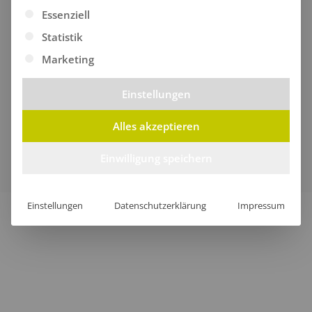
Es folgt eine Liste der Service-Gruppen, für die eine Ei
Essenziell
Statistik
Marketing
Einstellungen
Alles akzeptieren
Verkauf nur an Unternehmer, Gewerbetreibende,
Freiberufler und öffentliche Institutionen, nicht jedoch an
Einwilligung speichern
Verbraucher im Sinne des § 13 BGB.
Einstellungen
Datenschutzerklärung
Impressum