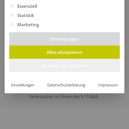
Es folgt eine Liste der Service-Gruppen, für die eine Ei
Essenziell
Datenschutz
AGB
Impressum
Statistik
Marketing
Einstellungen
Alles akzeptieren
Einwilligung speichern
Verkauf nur an Unternehmer, Gewerbetreibende,
Einstellungen
Datenschutzerklärung
Impressum
Freiberufler und öffentliche Institutionen, nicht jedoch an
Verbraucher im Sinne des § 13 BGB.