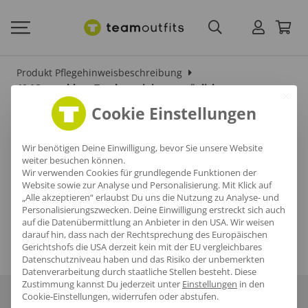
Produkt Pflegehinweisbeschreibung
40 °C waschbar, Trockenreinigung möglich
Cookie Einstellungen
40 °C waschbar,
Trockenreinigung
Wir benötigen Deine Einwilligung, bevor Sie unsere Website
weiter besuchen können.
möglich
Wir verwenden Cookies für grundlegende Funktionen der
Website sowie zur Analyse und Personalisierung. Mit Klick auf
„Alle akzeptieren“ erlaubst Du uns die Nutzung zu Analyse- und
Personalisierungszwecken. Deine Einwilligung erstreckt sich auch
auf die Datenübermittlung an Anbieter in den USA. Wir weisen
darauf hin, dass nach der Rechtsprechung des Europäischen
Gerichtshofs die USA derzeit kein mit der EU vergleichbares
Datenschutzniveau haben und das Risiko der unbemerkten
Datenverarbeitung durch staatliche Stellen besteht.
Diese
Zustimmung kannst Du jederzeit unter
Einstellungen
in den
Cookie-Einstellungen, widerrufen oder abstufen.
Über uns
Häufige Fragen
Referenzen
Karriere
Blog