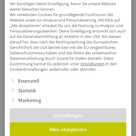
Preiswerte Produkte mit guter Qualität für z.B.
Wir benötigen Deine Einwilligung, bevor Sie unsere Website
Events und Promotionaktionen.
weiter besuchen können.
Wir verwenden Cookies für grundlegende Funktionen der
Website sowie zur Analyse und Personalisierung. Mit Klick auf
„Alle akzeptieren“ erlaubst Du uns die Nutzung zu Analyse- und
Personalisierungszwecken. Deine Einwilligung erstreckt sich auch
auf die Datenübermittlung an Anbieter in den USA. Wir weisen
darauf hin, dass nach der Rechtsprechung des Europäischen
Gerichtshofs die USA derzeit kein mit der EU vergleichbares
Datenschutzniveau haben und das Risiko der unbemerkten
Datenverarbeitung durch staatliche Stellen besteht.
Diese
Zustimmung kannst Du jederzeit unter
Einstellungen
in den
Cookie-Einstellungen, widerrufen oder abstufen.
Es folgt eine Liste der Service-Gruppen, für die eine Ei
Essenziell
Statistik
Marketing
Einstellungen
Cap Snapback Runo
Cap Snapback Sabi
ab
9,27
€
/Stk.
ab
9,27
€
/Stk.
Alles akzeptieren