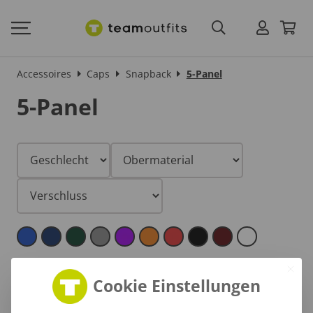
Accessoires
Caps
Snapback
5-Panel
5-Panel
Cookie Einstellungen
Günstig