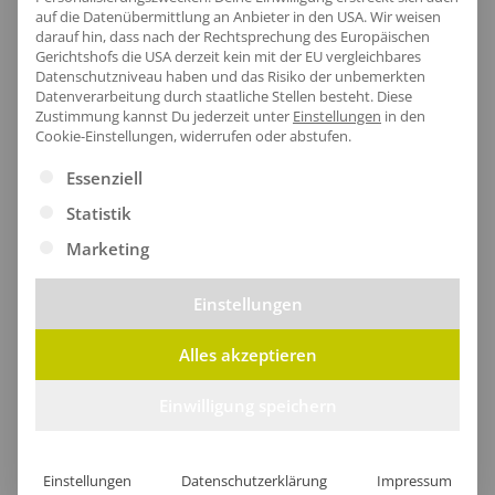
auf die Datenübermittlung an Anbieter in den USA. Wir weisen
darauf hin, dass nach der Rechtsprechung des Europäischen
Gerichtshofs die USA derzeit kein mit der EU vergleichbares
Datenschutzniveau haben und das Risiko der unbemerkten
Herren Kochhemd Nuda
Datenverarbeitung durch staatliche Stellen besteht.
Diese
ab
76,50
€
/Stk.
Zustimmung kannst Du jederzeit unter
Einstellungen
in den
Cookie-Einstellungen, widerrufen oder abstufen.
Es folgt eine Liste der Service-Gruppen, für die eine Ei
Essenziell
Günstig
Statistik
Preiswerte Produkte mit guter Qualität für z.B.
Marketing
Events und Promotionaktionen.
Einstellungen
Alles akzeptieren
Einwilligung speichern
Einstellungen
Datenschutzerklärung
Impressum