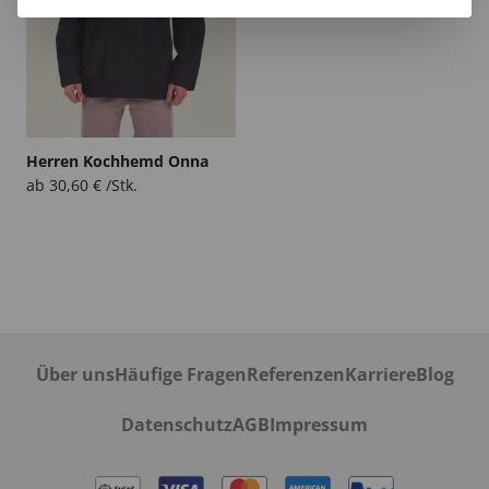
Herren Kochhemd Onna
ab
30,60
€
/Stk.
Über uns
Häufige Fragen
Referenzen
Karriere
Blog
Datenschutz
AGB
Impressum