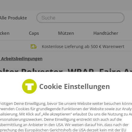
Products
Alle Produkte
search
acken
Caps
Mützen
Handtücher
Kostenlose Lieferung ab 500 € Warenwert
e Arbeitsbedingungen
elter Polyester, WRAP, Faire 
Cookie Einstellungen
nötigen Deine Einwilligung, bevor Sie unsere Website weiter besuchen könn
rwenden Cookies für grundlegende Funktionen der Website sowie zur Anal
alisierung. Mit Klick auf „Alle akzeptieren“ erlaubst Du uns die Nutzung zu A
rsonalisierungszwecken. Deine Einwilligung erstreckt sich auch auf die
bermittlung an Anbieter in den USA. Wir weisen darauf hin, dass nach der
prechung des Europäischen Gerichtshofs die USA derzeit kein mit der EU