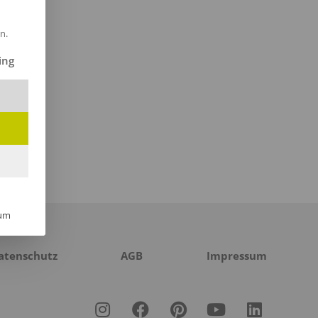
n.
ilt werden kann. Die erste Service-Gruppe ist essenziell und kann 
ing
um
atenschutz
AGB
Impressum