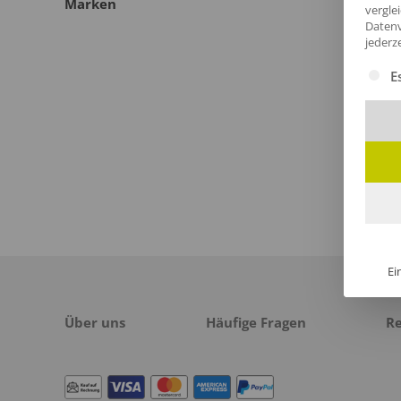
Marken
vergle
Datenv
jederz
Es fol
E
Ei
Über uns
Häufige Fragen
R