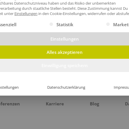
ichbares Datenschutzniveau haben und das Risiko der unbemerkten
erarbeitung durch staatliche Stellen besteht.
Diese Zustimmung kannst Du
eit unter
Einstellungen
in den Cookie-Einstellungen, widerrufen oder abstufe
gt eine Liste der Service-Gruppen, für die eine Einwilligung erte
ssenziell
Statistik
Market
Einstellungen
Alles akzeptieren
Einwilligung speichern
nstellungen
Datenschutzerklärung
Impress
eferenzen
Karriere
Blog
D