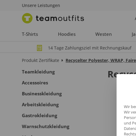
Unsere Leistungen
T-Shirts
Hoodies
Westen
J
14 Tage Zahlungsziel mit Rechnungskauf
Produkt Zertifikate
Recycelter Polyester, WRAP, Fair
Recyc
Teamkleidung
Accessoires
Businesskleidung
Arbeitskleidung
Wir be
Wir ve
Gastrokleidung
Person
und Pe
Warnschutzkleidung
Datenü
Rechts