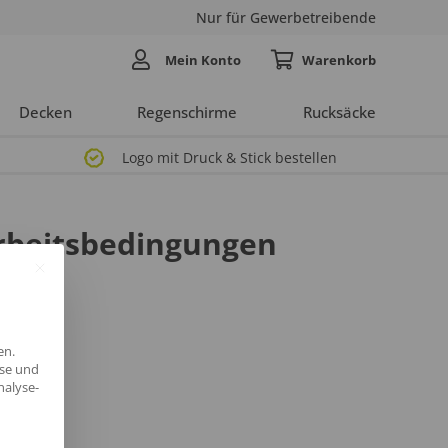
Nur für Gewerbetreibende
Mein Konto
Decken
Regenschirme
Rucksäcke
Logo mit Druck & Stick bestellen
Arbeitsbedingungen
en.
yse und
nalyse-